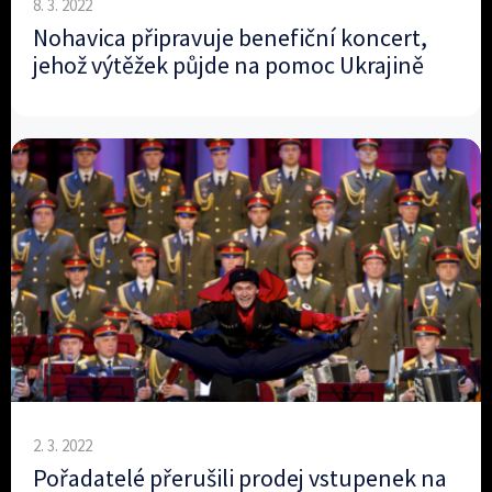
8. 3. 2022
Nohavica připravuje benefiční koncert,
jehož výtěžek půjde na pomoc Ukrajině
2. 3. 2022
Pořadatelé přerušili prodej vstupenek na