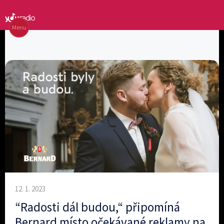
Menu
12. 1. 2023
“Radosti dál budou,“ připomíná
Bernard místo očekávané reklamy na