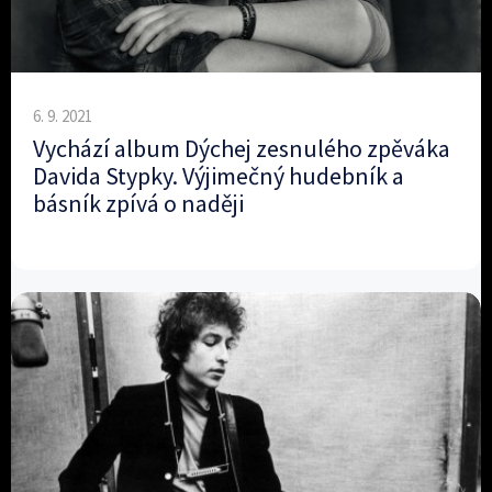
6. 9. 2021
Vychází album Dýchej zesnulého zpěváka
Davida Stypky. Výjimečný hudebník a
básník zpívá o naději