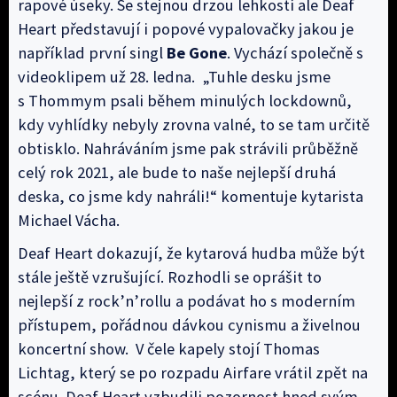
rapové úseky. Se stejnou drzou lehkostí ale Deaf
Heart představují i popové vypalovačky jakou je
například první singl
Be Gone
. Vychází společně s
videoklipem už 28. ledna. „Tuhle desku jsme
s Thommym psali během minulých lockdownů,
kdy vyhlídky nebyly zrovna valné, to se tam určitě
obtisklo. Nahráváním jsme pak strávili průběžně
celý rok 2021, ale bude to naše nejlepší druhá
deska, co jsme kdy nahráli!“ komentuje kytarista
Michael Vácha.
Deaf Heart dokazují, že kytarová hudba může být
stále ještě vzrušující. Rozhodli se oprášit to
nejlepší z rock’n’rollu a podávat ho s moderním
přístupem, pořádnou dávkou cynismu a živelnou
koncertní show. V čele kapely stojí Thomas
Lichtag, který se po rozpadu Airfare vrátil zpět na
scénu. Deaf Heart vzbudili pozornost hned svým