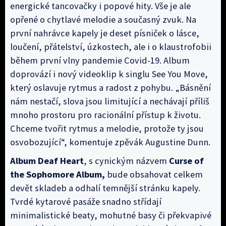
energické tancovačky i popové hity. Vše je ale
opřené o chytlavé melodie a současný zvuk. Na
první nahrávce kapely je deset písniček o lásce,
loučení, přátelství, úzkostech, ale i o klaustrofobii
během první vlny pandemie Covid-19. Album
doprovází i nový videoklip k singlu See You Move,
který oslavuje rytmus a radost z pohybu. „Básnění
nám nestačí, slova jsou limitující a nechávají příliš
mnoho prostoru pro racionální přístup k životu.
Chceme tvořit rytmus a melodie, protože ty jsou
osvobozující“, komentuje zpěvák Augustine Dunn.
Album
Deaf Heart
, s cynickým názvem
Curse of
the Sophomore Album,
bude obsahovat celkem
devět skladeb a odhalí temnější stránku kapely.
Tvrdé kytarové pasáže snadno střídají
minimalistické beaty, mohutné basy či překvapivé