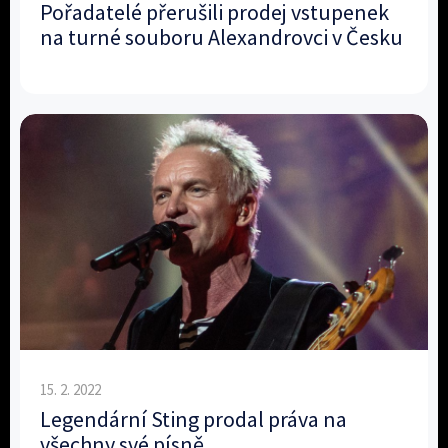
Pořadatelé přerušili prodej vstupenek
na turné souboru Alexandrovci v Česku
15. 2. 2022
Legendární Sting prodal práva na
všechny své písně