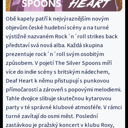
Obě kapely patří k nejvýraznějším novým
objevům české hudební scény a na turné
výstižně nazvaném Rock´n´roll strikes back
představí svá nová alba. Každá skupina
prezentuje rock´n´roll svým osobitým
způsobem. V pojetí The Silver Spoons míří
více do indie scény s britským nádechem,
Deaf Heart k němu přistupují s punkovou
přímočarostí a zároveň s popovými melodiemi.
Tahle dvojice slibuje skutečnou kytarovou
party v té správné klubové atmosféře. V rámci
turné zavítají do osmi měst. Poslední
zastávkou je pražský koncert v klubu Roxy,