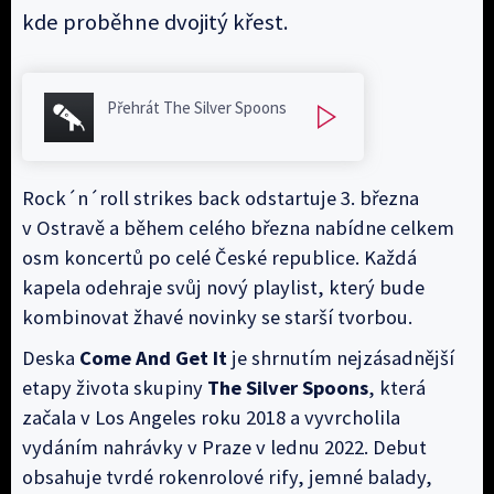
kde proběhne dvojitý křest.
Přehrát The Silver Spoons
Rock´n´roll strikes back odstartuje 3. března
v Ostravě a během celého března nabídne celkem
osm koncertů po celé České republice. Každá
kapela odehraje svůj nový playlist, který bude
kombinovat žhavé novinky se starší tvorbou.
Deska
Come And Get It
je shrnutím nejzásadnější
etapy života skupiny
The Silver Spoons
, která
začala v Los Angeles roku 2018 a vyvrcholila
vydáním nahrávky v Praze v lednu 2022. Debut
obsahuje tvrdé rokenrolové rify, jemné balady,