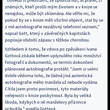
"Dovedu si představit, že spousta lidí, ať přátel, či
známých, kteří prošli mým životem a v knize se
nenajdou, může být zklamána. Ale věřte mi, že
pokud by se v knize měli všichni objevit, stal by se
z mé autobiografie nezáživný telefonní seznam,"
napsal Gott, který v závěrečných kapitolách
popisuje období zápasu s těžkou chorobou.
Vzhledem k tomu, že vdova po zpěvákovi Ivana
Gottová získala během uplynulého roku množství
fotografií a dokumentů, se termín dokončení
plánované autobiografie protáhl. "Jsem si velmi
dobře vědoma toho, že žádná jiná autentická
autobiografie mého manžela už nebude vydána.
Cítila jsem proto povinnost, tyto materiály
veřejnosti v knize poskytnout. Byla by veliká
škoda, kdybych o ně manželovy příznivce
ochudila," uvedla Gottová.