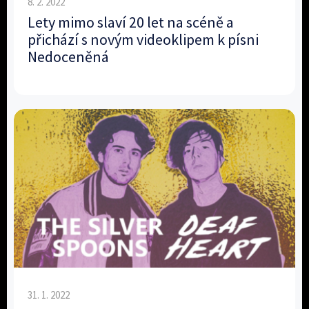
8. 2. 2022
Lety mimo slaví 20 let na scéně a
přichází s novým videoklipem k písni
Nedoceněná
31. 1. 2022