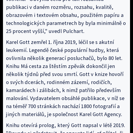
publikaci v daném rozměru, rozsahu, kvalitě,
obrazovém i textovém obsahu, použitém papíru a
technologických parametrech by byla minimálně o
25 procent vyšší," uvedl Pulchart.
Karel Gott zemřel 1. října 2019, léčil se s akutní
leukemií. Legendě české populární hudby, která
ovlivnila několik generací posluchačů, bylo 80 let.
Knihu Má cesta za štěstím zpěvák dokončil jen
několik týdnů před svou smrtí. Gott v knize hovoří
o svých dcerách, rodinném zázemí, rodičích,
kamarádech i zálibách, k nimž patřilo především
malování. Vydavatelem obsáhlé publikace, v níž se
na téměř 700 stránkách nachází 1800 fotografií a
jiných materiálů, je společnost Karel Gott Agency.
Knihu otevírá prolog, který Gott napsal v létě 2019.