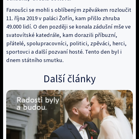
Fanoušci se mohli s oblíbeným zpěvákem rozloučit
11. října 2019 v paláci Žofín, kam přišlo zhruba
49.000 lidí. O den později se konala zádušní mše ve
svatovítské katedrále, kam dorazili příbuzní,
přátelé, spolupracovníci, politici, zpěváci, herci,
sportovci a další pozvaní hosté. Tento den byl i
dnem státního smutku.
Další články