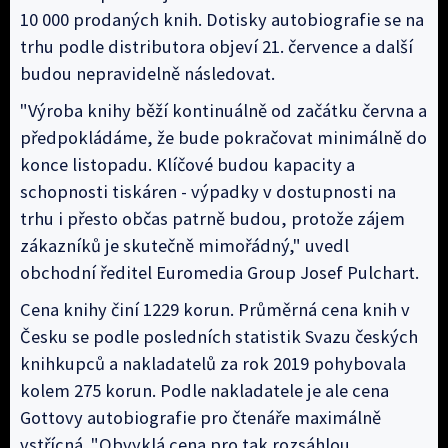
10 000 prodaných knih. Dotisky autobiografie se na
trhu podle distributora objeví 21. července a další
budou nepravidelně následovat.
"Výroba knihy běží kontinuálně od začátku června a
předpokládáme, že bude pokračovat minimálně do
konce listopadu. Klíčové budou kapacity a
schopnosti tiskáren - výpadky v dostupnosti na
trhu i přesto občas patrně budou, protože zájem
zákazníků je skutečně mimořádný," uvedl
obchodní ředitel Euromedia Group Josef Pulchart.
Cena knihy činí 1229 korun. Průměrná cena knih v
Česku se podle posledních statistik Svazu českých
knihkupců a nakladatelů za rok 2019 pohybovala
kolem 275 korun. Podle nakladatele je ale cena
Gottovy autobiografie pro čtenáře maximálně
vstřícná. "Obvyklá cena pro tak rozsáhlou