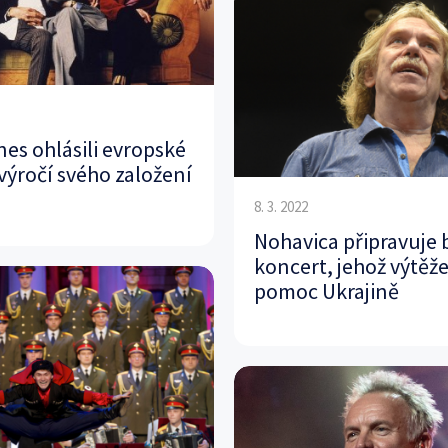
nes ohlásili evropské
 výročí svého založení
8. 3. 2022
Nohavica připravuje 
koncert, jehož výtěž
pomoc Ukrajině