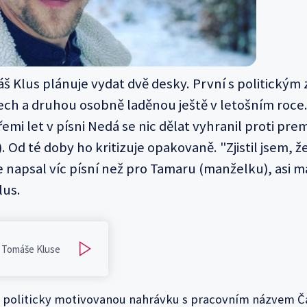
š Klus plánuje vydat dvě desky. První s politický
ech a druhou osobně laděnou ještě v letošním roce.
emi let v písni Nedá se nic dělat vyhranil proti prem
. Od té doby ho kritizuje opakovaně. "Zjistil jsem, ž
 napsal víc písní než pro Tamaru (manželku), asi 
lus.
 Tomáše Kluse
politicky motivovanou nahrávku s pracovním názvem Č