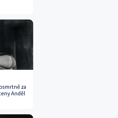
posmrtně za
 ceny Anděl