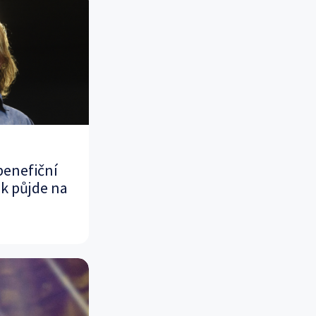
benefiční
ek půjde na