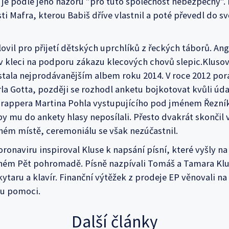
 je podle jeho názoru "pro tuto společnost nebezpečný". B
ti Mafra, kterou Babiš dříve vlastnil a poté převedl do s
lovil pro přijetí dětských uprchlíků z řeckých táborů. Ang
 kleci na podporu zákazu klecových chovů slepic.Kluso
ala nejprodávanějším albem roku 2014. V roce 2012 pora
rla Gotta, později se rozhodl anketu bojkotovat kvůli úd
 rappera Martina Pohla vystupujícího pod jménem Řezník
y mu do ankety hlasy neposílali. Přesto dvakrát skončil 
ém místě, ceremoniálu se však nezúčastnil.
oronaviru inspiroval Kluse k napsání písní, které vyšly na
ém Pět pohromadě. Písně nazpívali Tomáš a Tamara Klus
ytaru a klavír. Finanční výtěžek z prodeje EP věnovali na
u pomoci.
Další články