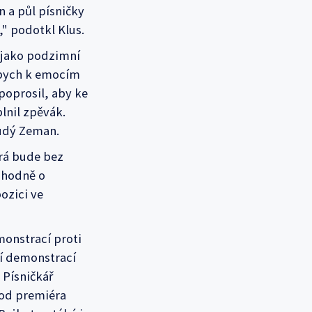
n a půl písničky
," podotkl Klus.
 jako podzimní
l bych k emocím
poprosil, aby ke
lnil zpěvák.
Rudý Zeman.
erá bude bez
e hodně o
ozici ve
monstrací proti
ší demonstrací
 Písničkář
 od premiéra