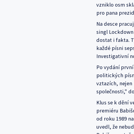
vzniklo osm skl
pro pana prezid
Na desce pracu
singl Lockdown
dostat i fakta.
každé písni sep
Investigativní 
Po vydání první
politických pís
vztazích, nejen 
společnosti," do
Klus se k dění v
premiéru Babišov
od roku 1989 na
uvedl, že nebud