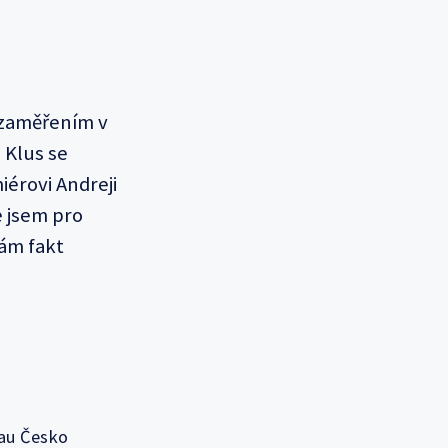
m zaměřením v
 Klus se
iérovi Andreji
e jsem pro
mám fakt
au Česko