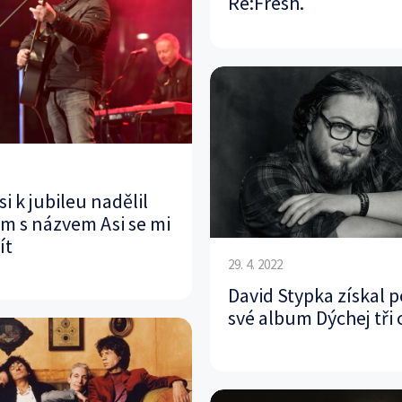
Re:Fresh.
i k jubileu nadělil
m s názvem Asi se mi
ít
29. 4. 2022
David Stypka získal 
své album Dýchej tři