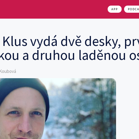
APP
PODC
Klus vydá dvě desky, pr
ckou a druhou laděnou 
a Koubová