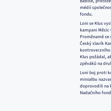
Babiše, protože
médií společnos
fondu.
Loni se Klus vys
kampani Měsíc v
Proměnamě se st
Český slavík Ka
kontroverzního
Klus požádal, ab
zpěváků na druh
Loni boj proti k
minialbu nazvan
doprovodili na k
Nadačního fond