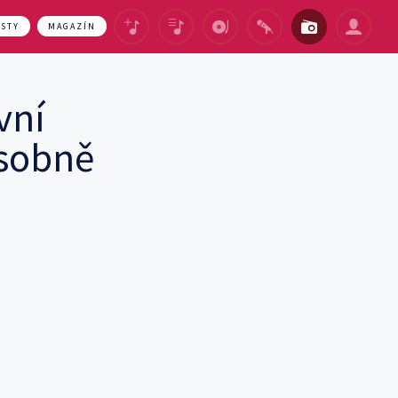
ASTY
MAGAZÍN
vní
osobně