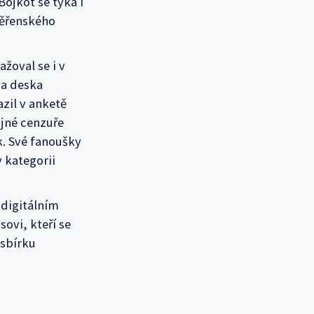
ojkot se týká i
věřenského
ažoval se i v
va deska
zil v anketě
ajné cenzuře
. Své fanoušky
v kategorii
 digitálním
ovi, kteří se
 sbírku