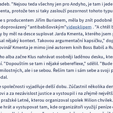
adeb. "Nejsou teda všechny jen pro Andyho, je tam i jede
enta, protože ten si taky zaslouží pozornost tohoto typu
je s producentem Jiřím Burianem, měla by znít podobně
 doprovázený "antibabišovským"
videoklipem
. "A chtě
 Ty by měl na desce suplovat Jarda Kmenta, kterého jsem 
sal nějaký kontext. Takovou argumentační kapsičku," dop
novinář Kmenta je mimo jiné autorem knih Boss Babiš a 
ho alba začne Klus nahrávat osobněji laděnou desku, kt
ní. "Dopouštím se tam i nějaké sebereflexe," sdělil. "Bud
milostných, ale i se sebou. Řeším tam i sám sebe a svoji p
dal.
e společnosti vyjadřuje delší dobu. Zúčastnil několika de
i a za nezávislost justice a vystoupil i na zřejmě největ
 pražské Letné, kterou organizoval spolek Milion chvilek.
e hrát a vystupovat tam, kde organizátoři využijí peníze