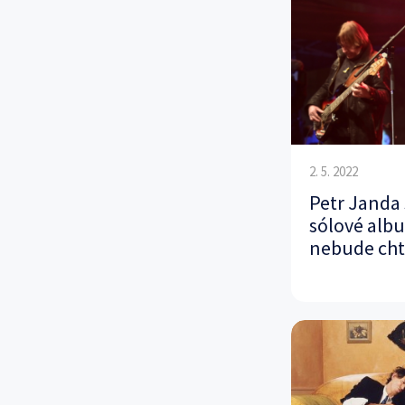
2. 5. 2022
Petr Janda s
sólové albu
nebude cht