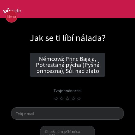
Menu
Jak se ti líbí nálada?
Němcová: Princ Bajaja,
Potrestaná pýcha (Pyšná
princezna), Sůl nad zlato
Tvoje hodnocení
☆
☆
☆
☆
☆