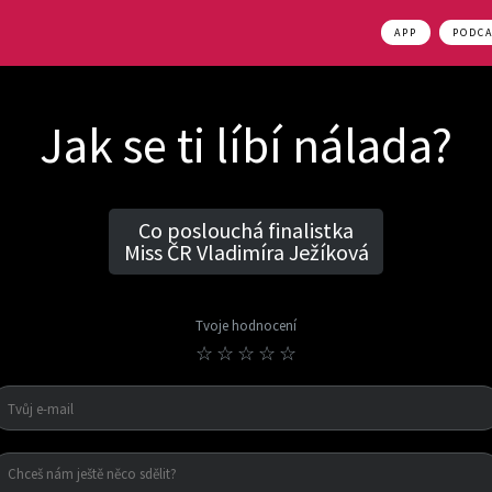
APP
PODC
Jak se ti líbí nálada?
Co poslouchá finalistka
Miss ČR Vladimíra Ježíková
Tvoje hodnocení
☆
☆
☆
☆
☆