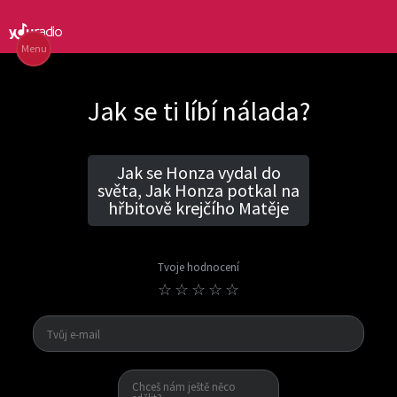
Menu
Jak se ti líbí nálada?
Jak se Honza vydal do
světa, Jak Honza potkal na
hřbitově krejčího Matěje
Tvoje hodnocení
☆
☆
☆
☆
☆