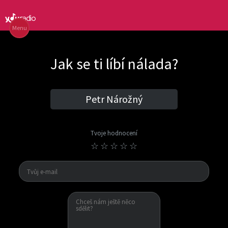
Menu
Jak se ti líbí nálada?
Petr Nárožný
Tvoje hodnocení
☆
☆
☆
☆
☆