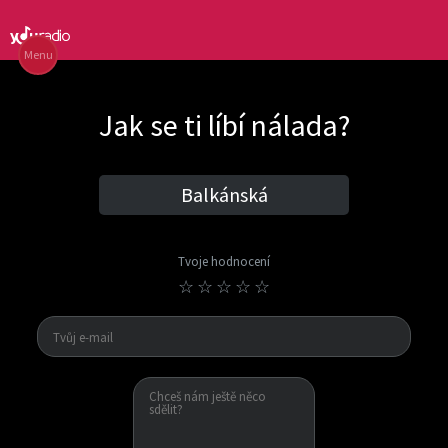
Menu
Jak se ti líbí nálada?
Balkánská
Tvoje hodnocení
☆
☆
☆
☆
☆