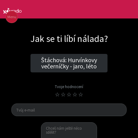
Menu
Jak se ti líbí nálada?
Štáchová: Hurvínkovy
večerníčky - jaro, léto
Tvoje hodnocení
☆
☆
☆
☆
☆