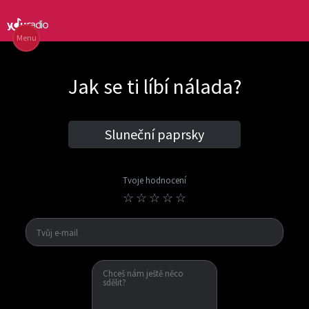
Menu
Jak se ti líbí nálada?
Sluneční paprsky
Tvoje hodnocení
☆
☆
☆
☆
☆