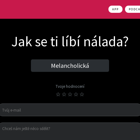
APP
PODC
Jak se ti líbí nálada?
Melancholická
Tvoje hodnocení
☆
☆
☆
☆
☆