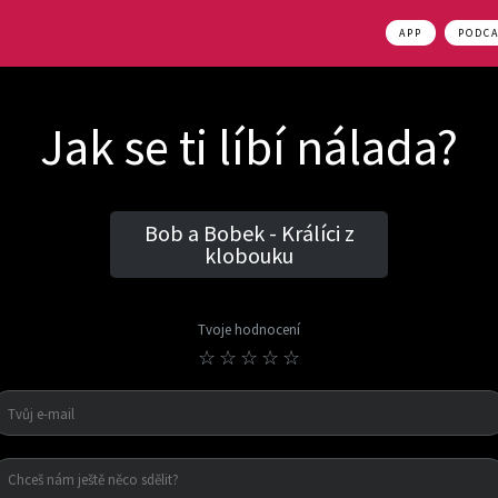
APP
PODC
Jak se ti líbí nálada?
Bob a Bobek - Králíci z
klobouku
Tvoje hodnocení
☆
☆
☆
☆
☆