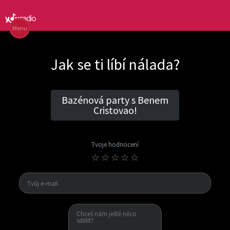
Menu
Jak se ti líbí nálada?
Bazénová party s Benem
Cristovao!
Tvoje hodnocení
☆
☆
☆
☆
☆