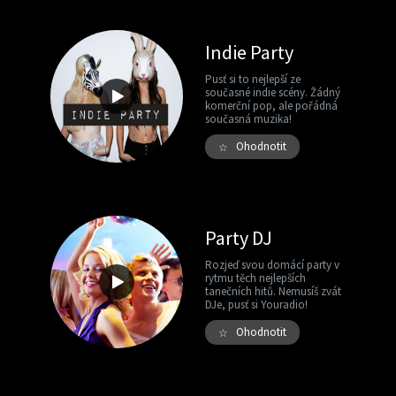
Indie Party
Pusť si to nejlepší ze
současné indie scény. Žádný
komerční pop, ale pořádná
současná muzika!
Ohodnotit
☆
Party DJ
Rozjeď svou domácí party v
rytmu těch nejlepších
tanečních hitů. Nemusíš zvát
DJe, pusť si Youradio!
Ohodnotit
☆