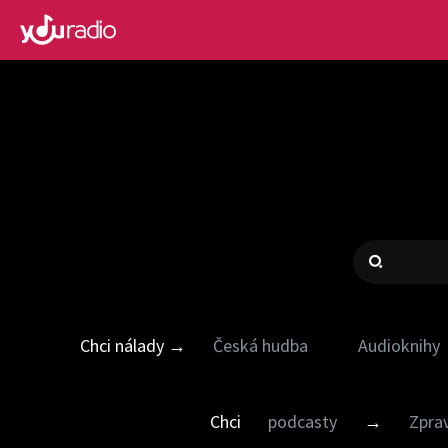
Chci nálady →
Česká hudba
Audioknihy
Chci
podcasty
→
Zpra