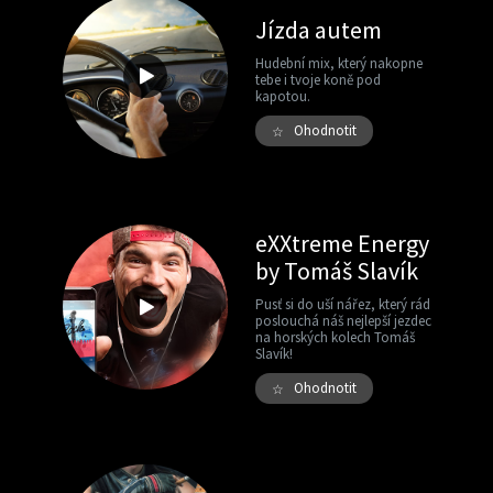
Jízda autem
Hudební mix, který nakopne
tebe i tvoje koně pod
kapotou.
Ohodnotit
☆
eXXtreme Energy
by Tomáš Slavík
Pusť si do uší nářez, který rád
poslouchá náš nejlepší jezdec
na horských kolech Tomáš
Slavík!
Ohodnotit
☆