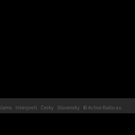
klama
Interpreti
Česky
Slovensky
©
Active Radio a.s.
ie
|
Jídlo
|
Na zdraví
|
Na módu