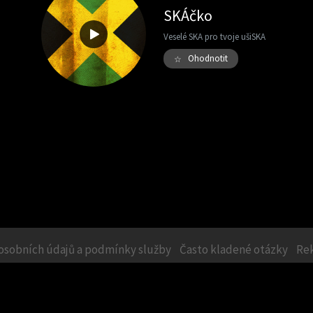
SKÁčko
Veselé SKA pro tvoje ušiSKA
Ohodnotit
☆
osobních údajů a podmínky služby
Často kladené otázky
Re
da a technika
|
O kultuře
|
O historii
|
Cestovatelské
|
Pro ženy
|
Příroda a biolog