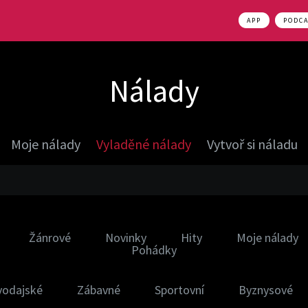
APP
PODC
Nálady
Moje nálady
Vyladěné nálady
Vytvoř si náladu
Žánrové
Novinky
Hity
Moje nálady
Pohádky
vodajské
Zábavné
Sportovní
Byznysové