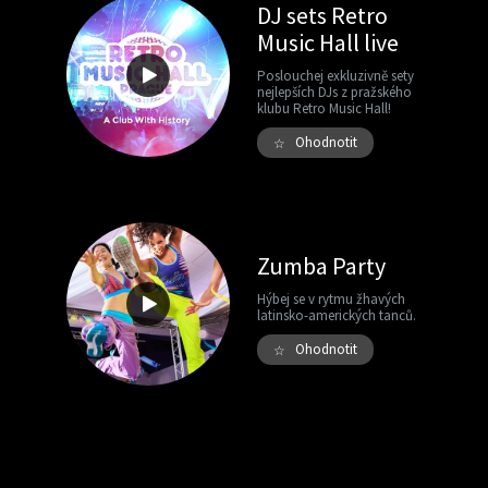
DJ sets Retro
Music Hall live
Poslouchej exkluzivně sety
nejlepších DJs z pražského
klubu Retro Music Hall!
Ohodnotit
☆
Zumba Party
Hýbej se v rytmu žhavých
latinsko-amerických tanců.
Ohodnotit
☆