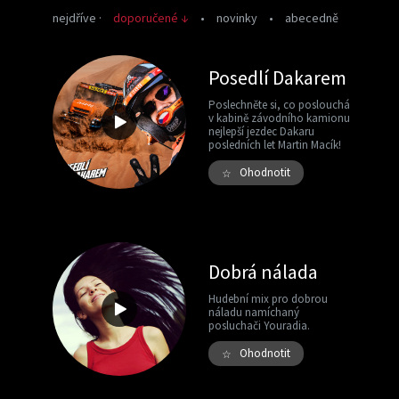
nejdříve
·
doporučené ↓
•
novinky
•
abecedně
Posedlí Dakarem
Poslechněte si, co poslouchá
v kabině závodního kamionu
nejlepší jezdec Dakaru
posledních let Martin Macík!
Ohodnotit
☆
Dobrá nálada
Hudební mix pro dobrou
náladu namíchaný
posluchači Youradia.
Ohodnotit
☆