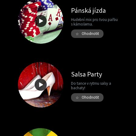
Pánská jízda
Hudební mix pro tvou pařbu
s kámošema.
Ohodnotit
☆
Salsa Party
Do tance v rytmu salsy a
bachaty!
Ohodnotit
☆