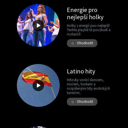
Energie pro
nejlepší holky
Holky s energií jsou nejlepší!
Tenhle playlist tě povzbudí a
roztančí!
Ohodnotit
☆
Latino hity
Hitovky vonící sluncem,
mořem, horkem a
rozpálenými těly exotických
tanečnic.
Ohodnotit
☆