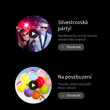
Silvestrovská
párty!
Největší pecky na tvůj domácí
silvestrovský mejdan!
Ohodnotit
☆
Na povzbuzení
Písničky, které vás potěší.
Hlavu vzhůru!
Ohodnotit
☆