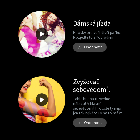
Dámská jízda
Hitovky pro vaší dívčí pařbu.
Rozjeďte to s Youradiem!
Ohodnotit
☆
Zvyšovač
sebevědomí!
Tahle hudba ti zvedne
náladu! A hlavně
sebevědomí! Protože ty nejsi
jen tak někdo! Ty na to máš!!
Ohodnotit
☆