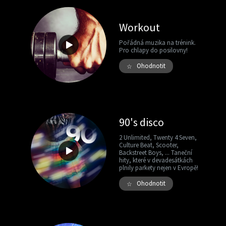
Workout
Pořádná muzika na trénink.
Pro chlapy do posilovny!
Ohodnotit
☆
90's disco
2 Unlimited, Twenty 4 Seven,
Culture Beat, Scooter,
Backstreet Boys, ... Taneční
hity, které v devadesátkách
plnily parkety nejen v Evropě!
Ohodnotit
☆