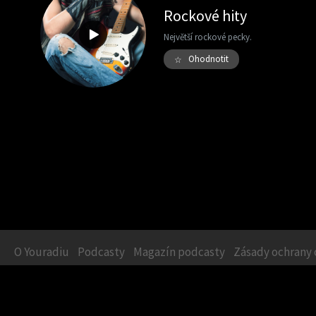
Rockové hity
Největší rockové pecky.
Ohodnotit
☆
O Youradiu
Podcasty
Magazín podcasty
Zásady ochrany 
Podcasty
:
Zpravodajské
|
Zábavné
|
Sportovní
|
Byznysové
|
Rozvojové
|
Vě