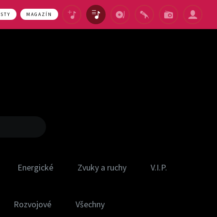
ASTY
MAGAZÍN
Energické
Zvuky a ruchy
V.I.P.
Rozvojové
Všechny