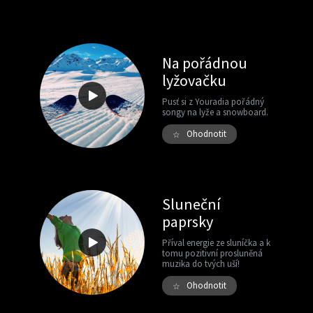
Na pořádnou
lyžovačku
Pusť si z Youradia pořádný
songy na lyže a snowboard.
Ohodnotit
☆
Sluneční
paprsky
Příval energie ze sluníčka a k
tomu pozitivní prosluněná
muzika do tvých uší!
Ohodnotit
☆