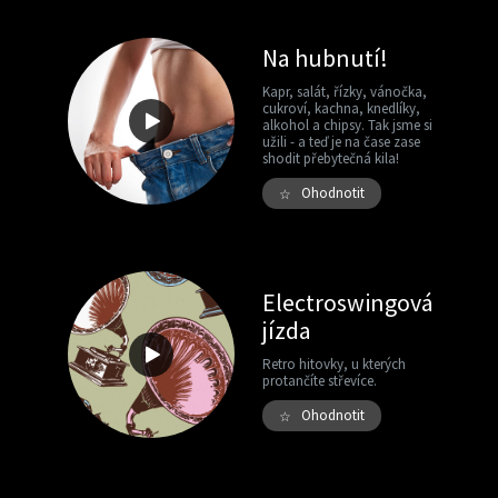
Na hubnutí!
Kapr, salát, řízky, vánočka,
cukroví, kachna, knedlíky,
alkohol a chipsy. Tak jsme si
užili - a teď je na čase zase
shodit přebytečná kila!
Ohodnotit
☆
Electroswingová
jízda
Retro hitovky, u kterých
protančíte střevíce.
Ohodnotit
☆