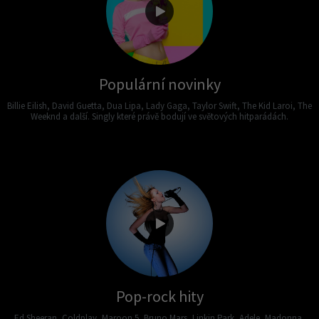
Populární novinky
Billie Eilish, David Guetta, Dua Lipa, Lady Gaga, Taylor Swift, The Kid Laroi, The
Weeknd a další. Singly které právě bodují ve světových hitparádách.
Pop-rock hity
Ed Sheeran, Coldplay, Maroon 5, Bruno Mars, Linkin Park, Adele, Madonna,