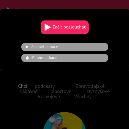
Menu
Začít poslouchat
Vyladěné hudební nálady
Android aplikace
Chci nálady →
Česká hudba
Audioknihy
iPhone aplikace
Žánrové
Novinky
Hity
Moje
nálady
Energické
Zvuky a ruchy
V.I.P.
Pohádky
Chci
podcasty
→
Zpravodajské
Zábavné
Sportovní
Byznysové
Rozvojové
Všechny