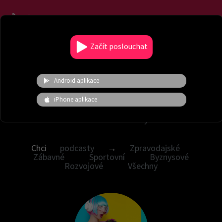
Menu
Začít poslouchat
Vyladěné hudební nálady
Android aplikace
Chci nálady →
Česká hudba
Audioknihy
iPhone aplikace
Žánrové
Novinky
Hity
Moje
nálady
Energické
Zvuky a ruchy
V.I.P.
Pohádky
Chci
podcasty
→
Zpravodajské
Zábavné
Sportovní
Byznysové
Rozvojové
Všechny