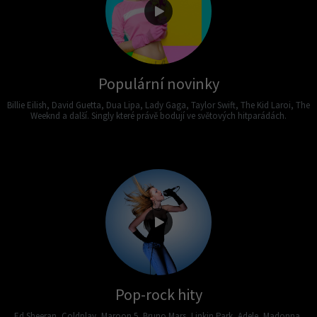
Populární novinky
Billie Eilish, David Guetta, Dua Lipa, Lady Gaga, Taylor Swift, The Kid Laroi, The
Weeknd a další. Singly které právě bodují ve světových hitparádách.
Pop-rock hity
Ed Sheeran, Coldplay, Maroon 5, Bruno Mars, Linkin Park, Adele, Madonna,