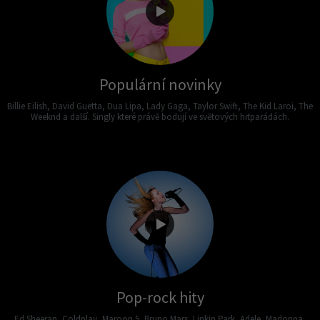
Populární novinky
Billie Eilish, David Guetta, Dua Lipa, Lady Gaga, Taylor Swift, The Kid Laroi, The
Weeknd a další. Singly které právě bodují ve světových hitparádách.
Pop-rock hity
Ed Sheeran, Coldplay, Maroon 5, Bruno Mars, Linkin Park, Adele, Madonna,