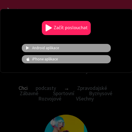
Menu
Začít poslouchat
Vyladěné hudební nálady
Android aplikace
Chci nálady →
Česká hudba
Audioknihy
iPhone aplikace
Žánrové
Novinky
Hity
Moje
nálady
Energické
Zvuky a ruchy
V.I.P.
Pohádky
Chci
podcasty
→
Zpravodajské
Zábavné
Sportovní
Byznysové
Rozvojové
Všechny