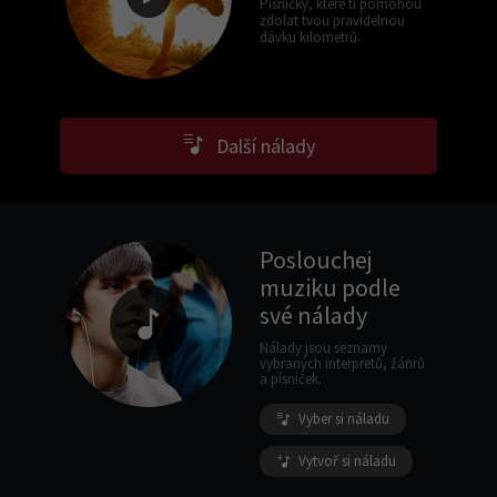
Písničky, které ti pomohou
zdolat tvou pravidelnou
dávku kilometrů.
Další nálady
Poslouchej
muziku podle
své nálady
Nálady jsou seznamy
vybraných interpretů, žánrů
a písniček.
Vyber si náladu
Vytvoř si náladu