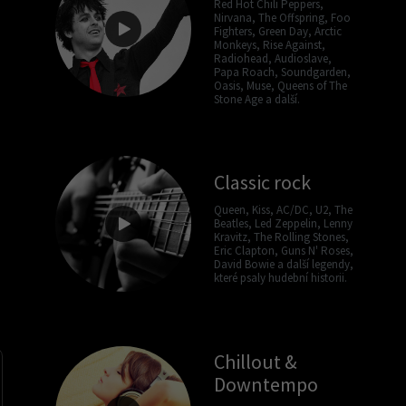
Red Hot Chili Peppers,
Nirvana, The Offspring, Foo
Fighters, Green Day, Arctic
Monkeys, Rise Against,
Radiohead, Audioslave,
Papa Roach, Soundgarden,
Oasis, Muse, Queens of The
Stone Age a další.
Classic rock
Queen, Kiss, AC/DC, U2, The
Beatles, Led Zeppelin, Lenny
Kravitz, The Rolling Stones,
Eric Clapton, Guns N' Roses,
David Bowie a další legendy,
které psaly hudební historii.
Chillout &
Downtempo