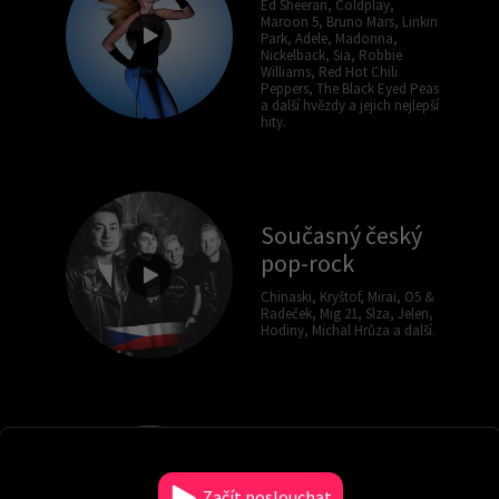
Ed Sheeran, Coldplay,
Maroon 5, Bruno Mars, Linkin
Park, Adele, Madonna,
Nickelback, Sia, Robbie
Williams, Red Hot Chili
Peppers, The Black Eyed Peas
a další hvězdy a jejich nejlepší
hity.
Současný český
pop-rock
Chinaski, Kryštof, Mirai, O5 &
Radeček, Mig 21, Slza, Jelen,
Hodiny, Michal Hrůza a další.
Česká popová
klasika
Začít poslouchat