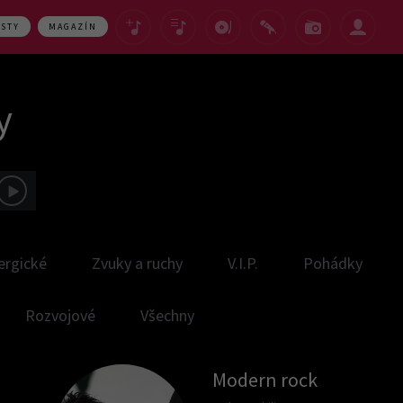
ASTY
MAGAZÍN
y
ergické
Zvuky a ruchy
V.I.P.
Pohádky
Rozvojové
Všechny
Modern rock