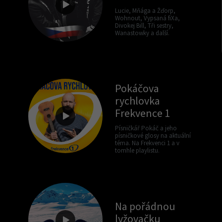
Lucie, Mňága a Žďorp,
Wohnout, Vypsaná fiXa,
Divokej Bill, Tři sestry,
Wanastowky a další.
Pokáčova
rychlovka
Frekvence 1
Písničkář Pokáč a jeho
písničkové glosy na aktuální
téma. Na Frekvenci 1 a v
tomhle playlistu.
Na pořádnou
lyžovačku