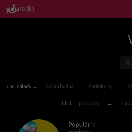
Chci nálady →
Česká hudba
Audioknihy
Ž
Chci
podcasty
→
Zpra
Populární
novinky