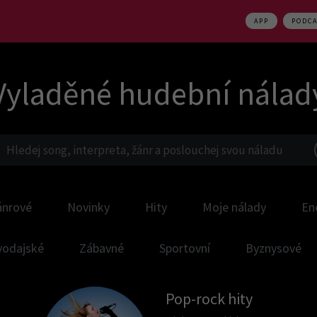
APP
PODC
Vyladěné hudební nálad
ánrové
Novinky
Hity
Moje nálady
En
vodajské
Zábavné
Sportovní
Byznysové
Pop-rock hity