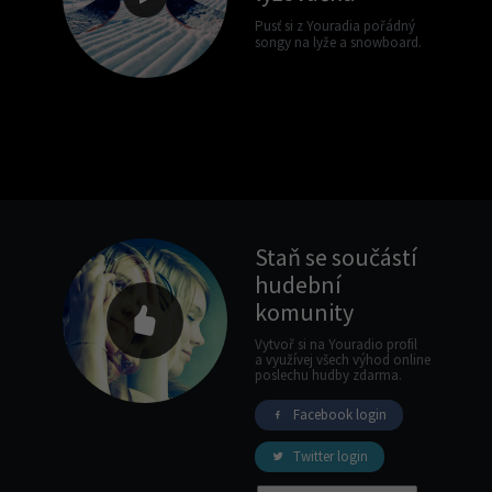
Pusť si z Youradia pořádný
songy na lyže a snowboard.
Staň se součástí
hudební
komunity
Vytvoř si na Youradio profil
a využívej všech výhod online
poslechu hudby zdarma.
Facebook login
Twitter login