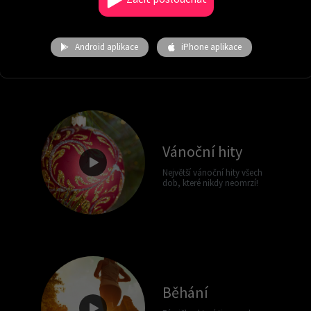
Karel Gott, Lucie Bílá, Meky
Žbirka, Hana Zagorová,
Janek Ledecký, Helena
Vondráčková, Michal David,
Android aplikace
iPhone aplikace
Petr Muk a další.
Vánoční hity
Největší vánoční hity všech
dob, které nikdy neomrzí!
Běhání