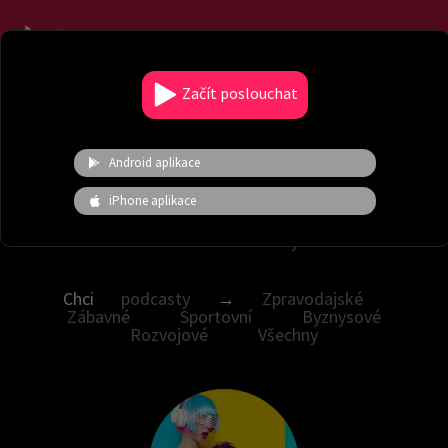
Menu
Začít poslouchat
Vyladěné hudební nálady
Android aplikace
Chci nálady →
Česká hudba
Audioknihy
iPhone aplikace
Žánrové
Novinky
Hity
Moje
nálady
Energické
Zvuky a ruchy
V.I.P.
Pohádky
Chci
podcasty
→
Zpravodajské
Zábavné
Sportovní
Byznysové
Rozvojové
Všechny