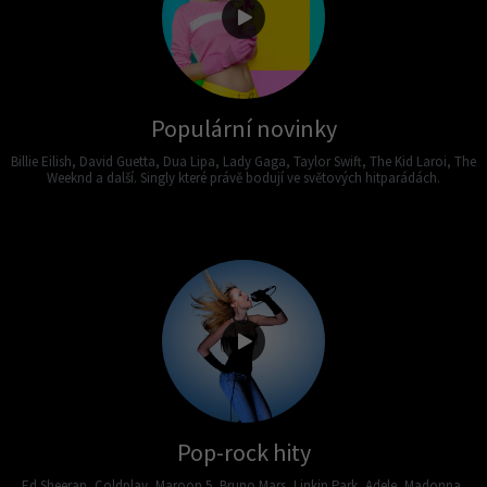
Populární novinky
Billie Eilish, David Guetta, Dua Lipa, Lady Gaga, Taylor Swift, The Kid Laroi, The
Weeknd a další. Singly které právě bodují ve světových hitparádách.
Pop-rock hity
Ed Sheeran, Coldplay, Maroon 5, Bruno Mars, Linkin Park, Adele, Madonna,